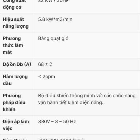
Công suất
22 KW / 30HP
động cơ
Hiệu suất
5.8 kW*m3/min
năng lượng
Phương
Bằng quạt gió
thức làm
mát
Độ ồn Db (A)
68 ± 2
Hàm lượng
< 2ppm
dầu
Phương
Bộ điều khiển thông minh với các chức năng
pháp điều
vận hành tiết kiệm điện năng.
khiển
Điện áp làm
380V – 3 – 50 Hz
việc