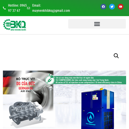
Hotline: 0965
Email:
97 37 67
maynenkhibkq@gmail.com