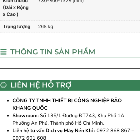
Kích thước
730*800*1328 (mm)
(Dài x Rộng
x Cao )
Trọng lượng
268 kg
THÔNG TIN SẢN PHẨM
LIÊN HỆ HỖ TRỢ
CÔNG TY TNHH THIẾT BỊ CÔNG NGHIỆP BẢO
KHANG QUỐC
Showroom:
Số 135/1 Đường ĐT743, Khu Phố 1A,
Phường An Phú, Thành phố Hồ Chí Minh.
Liên hệ tư vấn Dịch vụ Máy Nén Khí :
0972 868 867 –
0972 601 608