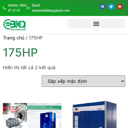
Hotline: 0965
Email:
97 37 67
maynenkhibkq@gmail.com
Trang chủ
/ 175HP
175HP
Hiển thị tất cả 2 kết quả