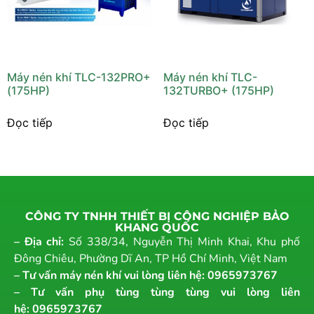
Máy nén khí TLC-132PRO+
Máy nén khí TLC-
(175HP)
132TURBO+ (175HP)
Đọc tiếp
Đọc tiếp
CÔNG TY TNHH THIẾT BỊ CÔNG NGHIỆP BẢO
KHANG QUỐC
– Địa chỉ:
Số 338/34, Nguyễn Thị Minh Khai, Khu phố
Đông Chiêu, Phường Dĩ An, TP Hồ Chí Minh, Việt Nam
– Tư vấn máy nén khí vui lòng liên hệ:
0965973767
– Tư vấn phụ tùng tùng tùng vui lòng liên
hệ:
0965973767