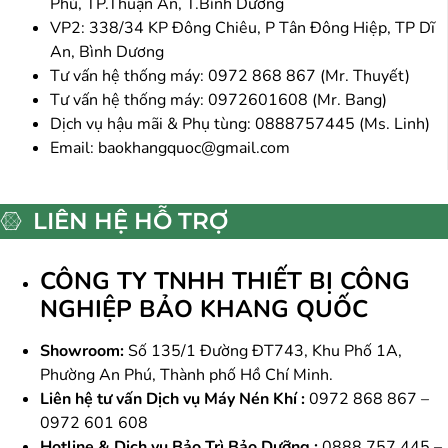
Phú, TP.Thuận An, T.Bình Dương
VP2: 338/34 KP Đông Chiêu, P Tân Đông Hiệp, TP Dĩ
An, Bình Dương
Tư vấn hệ thống máy: 0972 868 867 (Mr. Thuyết)
Tư vấn hệ thống máy: 0972601608 (Mr. Bang)
Dịch vụ hậu mãi & Phụ tùng: 0888757445 (Ms. Linh)
Email:
baokhangquoc@gmail.com
LIÊN HỆ HỖ TRỢ
CÔNG TY TNHH THIẾT BỊ CÔNG
NGHIỆP BẢO KHANG QUỐC
Showroom:
Số 135/1 Đường ĐT743, Khu Phố 1A,
Phường An Phú, Thành phố Hồ Chí Minh.
Liên hệ tư vấn Dịch vụ Máy Nén Khí :
0972 868 867 –
0972 601 608
Hotline & Dịch vụ Bảo Trì Bảo Dưỡng :
0888 757 445 –