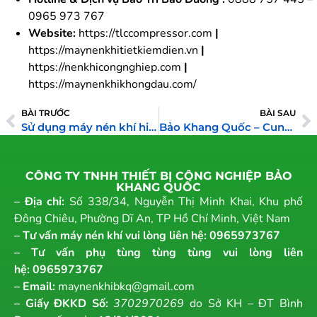
0965 973 767
Website:
https://tlccompressor.com
|
https://maynenkhitietkiemdien.vn
|
https://nenkhicongnghiep.com
|
https://maynenkhikhongdau.com/
BÀI TRƯỚC
BÀI SAU
Sử dụng máy nén khí hiệu quả nhằm tiết kiệm điện năng cho nhà máy
Bảo Khang Quốc – Cung Cấp Máy Nén Khí Công Nghiệp Tại Bình Dương
CÔNG TY TNHH THIẾT BỊ CÔNG NGHIỆP BẢO
KHANG QUỐC
– Địa chỉ:
Số 338/34, Nguyễn Thị Minh Khai, Khu phố
Đông Chiêu, Phường Dĩ An, TP Hồ Chí Minh, Việt Nam
– Tư vấn máy nén khí vui lòng liên hệ:
0965973767
– Tư vấn phụ tùng tùng tùng vui lòng liên
hệ:
0965973767
– Email:
maynenkhibkq@gmail.com
– Giấy ĐKKD Số:
3702970269
do Sở KH – ĐT Bình