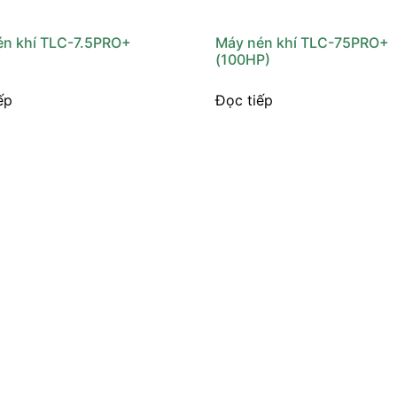
én khí TLC-7.5PRO+
Máy nén khí TLC-75PRO+
)
(100HP)
ếp
Đọc tiếp