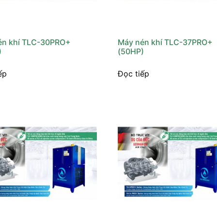
én khí TLC-30PRO+
Máy nén khí TLC-37PRO+
)
(50HP)
ếp
Đọc tiếp