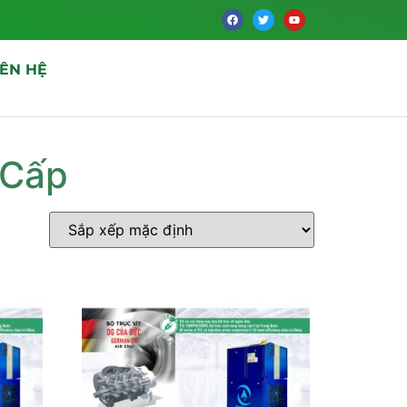
IÊN HỆ
 Cấp