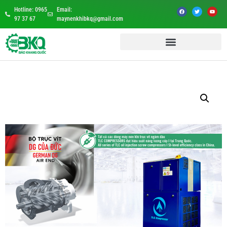
Hotline: 0965
Email:
97 37 67
maynenkhibkq@gmail.com