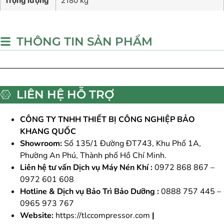
Trọng lượng
2180 kg
THÔNG TIN SẢN PHẨM
LIÊN HỆ HỖ TRỢ
CÔNG TY TNHH THIẾT BỊ CÔNG NGHIỆP BẢO
KHANG QUỐC
Showroom:
Số 135/1 Đường ĐT743, Khu Phố 1A,
Phường An Phú, Thành phố Hồ Chí Minh.
Liên hệ tư vấn Dịch vụ Máy Nén Khí :
0972 868 867 –
0972 601 608
Hotline & Dịch vụ Bảo Trì Bảo Dưỡng :
0888 757 445 –
0965 973 767
Website:
https://tlccompressor.com
|