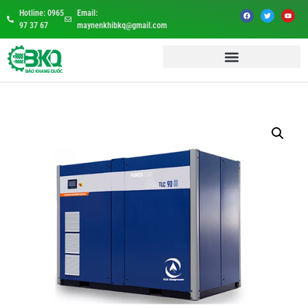
Hotline: 0965
Email:
97 37 67
maynenkhibkq@gmail.com