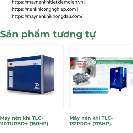
https://maynenkhitietkiemdien.vn
|
https://nenkhicongnghiep.com
|
https://maynenkhikhongdau.com/
Sản phẩm tương tự
Máy nén khí TLC-
Máy nén khí TLC-
110TURBO+ (150HP)
132PRO+ (175HP)