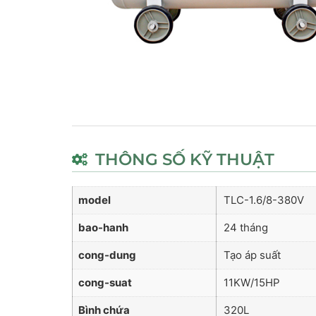
THÔNG SỐ KỸ THUẬT
model
TLC-1.6/8-380V
bao-hanh
24 tháng
cong-dung
Tạo áp suất
cong-suat
11KW/15HP
Bình chứa
320L