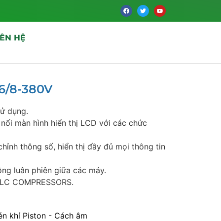
IÊN HỆ
6/8-380V
sử dụng.
 nối màn hình hiển thị LCD với các chức
ỉnh thông số, hiển thị đầy đủ mọi thông tin
ộng luân phiên giữa các máy.
y TLC COMPRESSORS.
n khí Piston - Cách âm