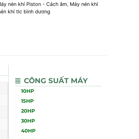
áy nén khí Piston - Cách âm
,
Máy nén khí
én khí tlc bình dương
CÔNG SUẤT MÁY
10HP
15HP
20HP
30HP
40HP