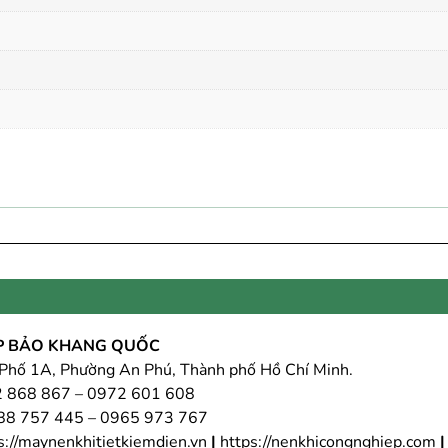
ỆP BẢO KHANG QUỐC
hố 1A, Phường An Phú, Thành phố Hồ Chí Minh.
 868 867 – 0972 601 608
88 757 445 – 0965 973 767
s://maynenkhitietkiemdien.vn
|
https://nenkhicongnghiep.com
|