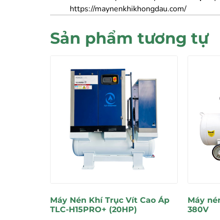
https://maynenkhikhongdau.com/
Sản phẩm tương tự
Máy Nén Khí Trục Vít Cao Áp
Máy nén
TLC-H15PRO+ (20HP)
380V