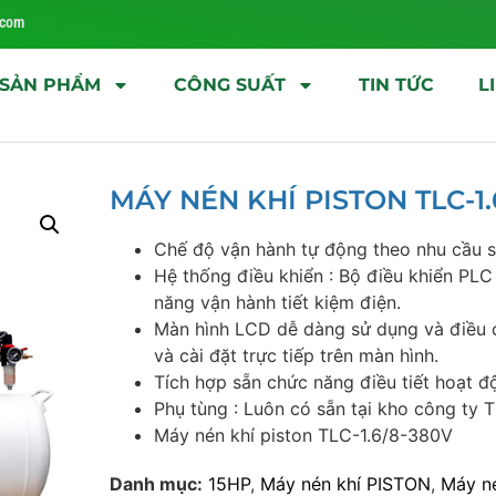
.com
SẢN PHẨM
CÔNG SUẤT
TIN TỨC
L
MÁY NÉN KHÍ PISTON TLC-1.
Chế độ vận hành tự động theo nhu cầu 
Hệ thống điều khiển : Bộ điều khiển PLC
năng vận hành tiết kiệm điện.
Màn hình LCD dễ dàng sử dụng và điều ch
và cài đặt trực tiếp trên màn hình.
Tích hợp sẵn chức năng điều tiết hoạt đ
Phụ tùng : Luôn có sẵn tại kho công t
Máy nén khí piston TLC-1.6/8-380V
Danh mục:
15HP
,
Máy nén khí PISTON
,
Máy né