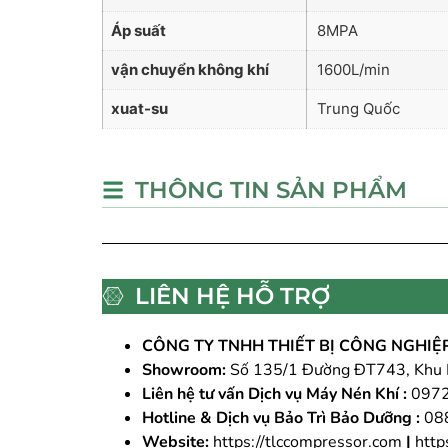
Áp suất
8MPA
vận chuyển không khí
1600L/min
xuat-su
Trung Quốc
THÔNG TIN SẢN PHẨM
LIÊN HỆ HỖ TRỢ
CÔNG TY TNHH THIẾT BỊ CÔNG NGHI
Showroom:
Số 135/1 Đường ĐT743, Khu P
Liên hệ tư vấn Dịch vụ Máy Nén Khí :
0972
Hotline & Dịch vụ Bảo Trì Bảo Dưỡng :
08
Website:
https://tlccompressor.com
|
http