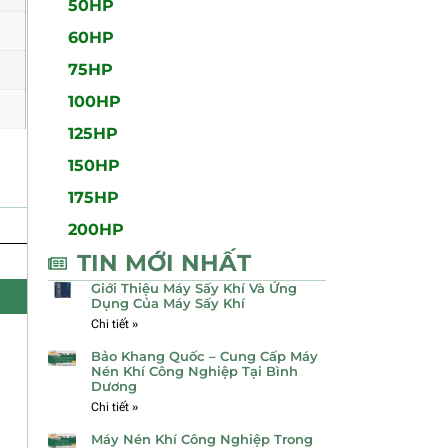
50HP
60HP
75HP
100HP
125HP
150HP
175HP
200HP
TIN MỚI NHẤT
Giới Thiệu Máy Sấy Khí Và Ứng
Dụng Của Máy Sấy Khí
Chi tiết »
Bảo Khang Quốc – Cung Cấp Máy
Nén Khí Công Nghiệp Tại Bình
Dương
Chi tiết »
Máy Nén Khí Công Nghiệp Trong